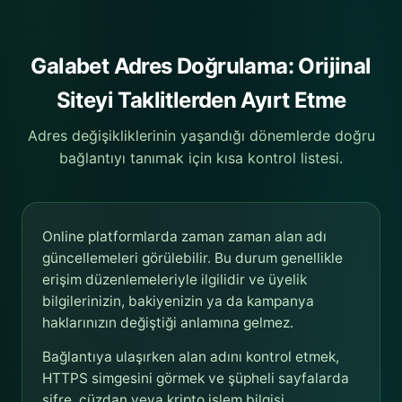
Galabet Adres Doğrulama: Orijinal
Siteyi Taklitlerden Ayırt Etme
Adres değişikliklerinin yaşandığı dönemlerde doğru
bağlantıyı tanımak için kısa kontrol listesi.
Online platformlarda zaman zaman alan adı
güncellemeleri görülebilir. Bu durum genellikle
erişim düzenlemeleriyle ilgilidir ve üyelik
bilgilerinizin, bakiyenizin ya da kampanya
haklarınızın değiştiği anlamına gelmez.
Bağlantıya ulaşırken alan adını kontrol etmek,
HTTPS simgesini görmek ve şüpheli sayfalarda
şifre, cüzdan veya kripto işlem bilgisi