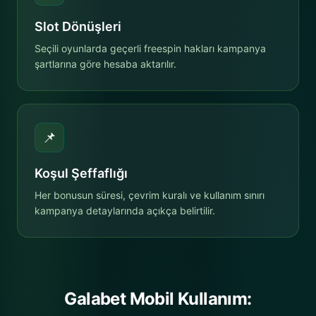
Slot Dönüşleri
Seçili oyunlarda geçerli freespin hakları kampanya
şartlarına göre hesaba aktarılır.
📌
Koşul Şeffaflığı
Her bonusun süresi, çevrim kuralı ve kullanım sınırı
kampanya detaylarında açıkça belirtilir.
Galabet Mobil Kullanım: