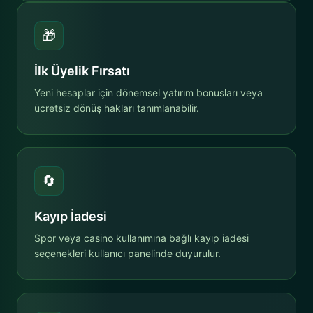
🎁
İlk Üyelik Fırsatı
Yeni hesaplar için dönemsel yatırım bonusları veya
ücretsiz dönüş hakları tanımlanabilir.
🔄
Kayıp İadesi
Spor veya casino kullanımına bağlı kayıp iadesi
seçenekleri kullanıcı panelinde duyurulur.