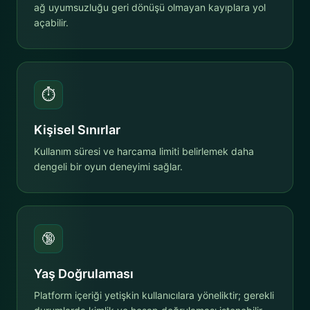
ağ uyumsuzluğu geri dönüşü olmayan kayıplara yol
açabilir.
⏱️
Kişisel Sınırlar
Kullanım süresi ve harcama limiti belirlemek daha
dengeli bir oyun deneyimi sağlar.
🔞
Yaş Doğrulaması
Platform içeriği yetişkin kullanıcılara yöneliktir; gerekli