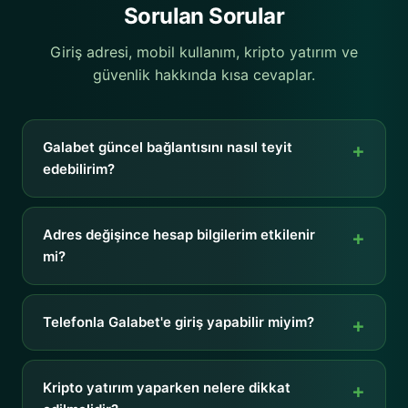
Sorulan Sorular
Giriş adresi, mobil kullanım, kripto yatırım ve
güvenlik hakkında kısa cevaplar.
Galabet güncel bağlantısını nasıl teyit
edebilirim?
Adres değişince hesap bilgilerim etkilenir
mi?
Telefonla Galabet'e giriş yapabilir miyim?
Kripto yatırım yaparken nelere dikkat