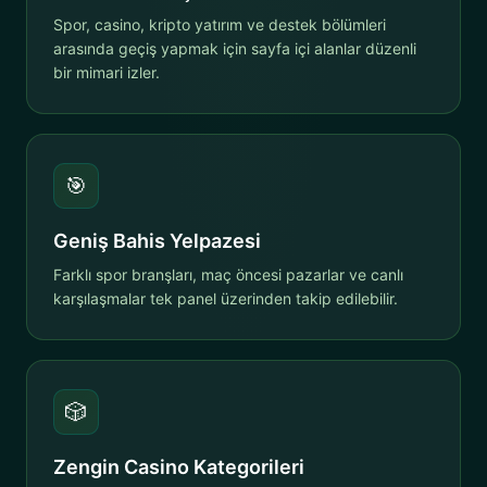
Spor, casino, kripto yatırım ve destek bölümleri
arasında geçiş yapmak için sayfa içi alanlar düzenli
bir mimari izler.
🎯
Geniş Bahis Yelpazesi
Farklı spor branşları, maç öncesi pazarlar ve canlı
karşılaşmalar tek panel üzerinden takip edilebilir.
🎲
Zengin Casino Kategorileri