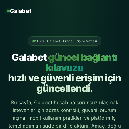
Galabet
●
2026 · Galabet Güncel Erişim Notları
Galabet
güncel bağlantı
kılavuzu
hızlı ve güvenli erişim için
güncellendi.
Bu sayfa, Galabet hesabına sorunsuz ulaşmak
isteyenler için adres kontrolü, güvenli oturum
açma, mobil kullanım pratikleri ve platform içi
temel adımları sade bir dille aktarır. Amaç, doğru