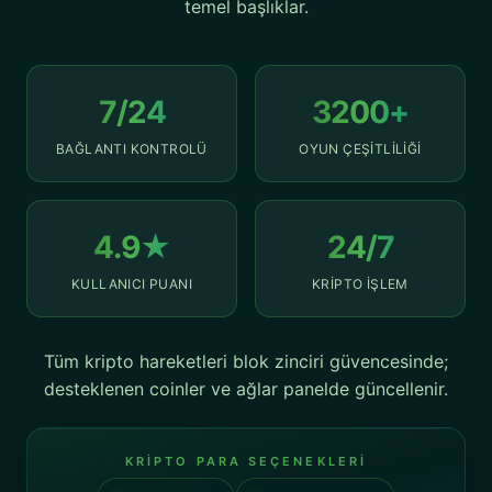
temel başlıklar.
7/24
3200+
BAĞLANTI KONTROLÜ
OYUN ÇEŞİTLİLİĞİ
4.9★
24/7
KULLANICI PUANI
KRİPTO İŞLEM
Tüm kripto hareketleri blok zinciri güvencesinde;
desteklenen coinler ve ağlar panelde güncellenir.
KRIPTO PARA SEÇENEKLERI