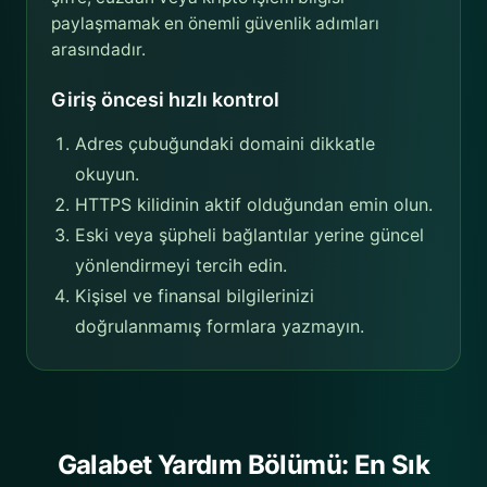
paylaşmamak en önemli güvenlik adımları
arasındadır.
Giriş öncesi hızlı kontrol
Adres çubuğundaki domaini dikkatle
okuyun.
HTTPS kilidinin aktif olduğundan emin olun.
Eski veya şüpheli bağlantılar yerine güncel
yönlendirmeyi tercih edin.
Kişisel ve finansal bilgilerinizi
doğrulanmamış formlara yazmayın.
Galabet Yardım Bölümü: En Sık