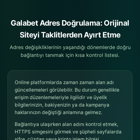
Galabet Adres Doğrulama: Orijinal
Siteyi Taklitlerden Ayırt Etme
Adres değişikliklerinin yaşandığı dönemlerde doğru
bağlantıyı tanımak için kısa kontrol listesi.
Online platformlarda zaman zaman alan adı
güncellemeleri görülebilir. Bu durum genellikle
erişim düzenlemeleriyle ilgilidir ve üyelik
bilgilerinizin, bakiyenizin ya da kampanya
haklarınızın değiştiği anlamına gelmez.
Bağlantıya ulaşırken alan adını kontrol etmek,
HTTPS simgesini görmek ve şüpheli sayfalarda
şifre, cüzdan veya kripto işlem bilgisi