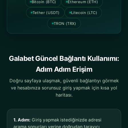
Bitcoin (BTC)
Ethereum (ETH)
Tether (USDT)
Litecoin (LTC)
TRON (TRX)
Galabet Güncel Bağlantı Kullanımı:
Adım Adım Erişim
Doğru sayfaya ulaşmak, güvenli bağlantıyı görmek
ve hesabınıza sorunsuz giriş yapmak için kısa yol
haritası.
1. Adım:
Giriş yapmak istediğinizde adresi
arama sonuçları yerine doğrudan tarayıcı