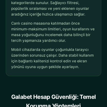
kategorilerde sunulur. Sağlayıcı filtresi,
popülerlik sıralaması ve yeni eklenen oyunlar
aradığınız içeriğe hızlıca ulaşmanızı sağlar.
Canlı casino masasına katılmadan önce
minimum-maksimum limitleri, oyun kurallarını ve
masa yoğunluğunu incelemek daha bilinçli bir
tercih yapmanıza yardımcı olur.
Mobil cihazlarda oyunlar çoğunlukla tarayıcı
üzerinden sorunsuz çalışır. Daha stabil kullanım
için bağlantı kalitenizi kontrol edin ve ekran
yönünü oyuna uygun şekilde ayarlayın.
Galabet Hesap Güvenliği: Temel
Korunma Yöntemleri