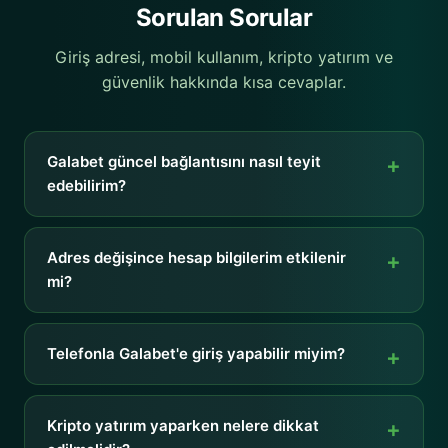
Sorulan Sorular
Giriş adresi, mobil kullanım, kripto yatırım ve
güvenlik hakkında kısa cevaplar.
Galabet güncel bağlantısını nasıl teyit
edebilirim?
Adres değişince hesap bilgilerim etkilenir
mi?
Telefonla Galabet'e giriş yapabilir miyim?
Kripto yatırım yaparken nelere dikkat