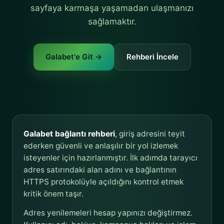
sayfaya karmaşa yaşamadan ulaşmanızı
sağlamaktır.
Galabet'e Git →
Rehberi İncele
Galabet bağlantı rehberi
, giriş adresini teyit
ederken güvenli ve anlaşılır bir yol izlemek
isteyenler için hazırlanmıştır. İlk adımda tarayıcı
adres satırındaki alan adını ve bağlantının
HTTPS protokolüyle açıldığını kontrol etmek
kritik önem taşır.
Adres yenilemeleri hesap yapınızı değiştirmez.