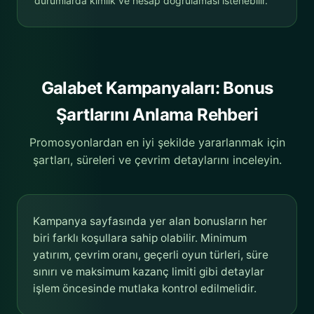
durumlarda kimlik ve hesap doğrulaması istenebilir.
Galabet Kampanyaları: Bonus
Şartlarını Anlama Rehberi
Promosyonlardan en iyi şekilde yararlanmak için
şartları, süreleri ve çevrim detaylarını inceleyin.
Kampanya sayfasında yer alan bonusların her
biri farklı koşullara sahip olabilir. Minimum
yatırım, çevrim oranı, geçerli oyun türleri, süre
sınırı ve maksimum kazanç limiti gibi detaylar
işlem öncesinde mutlaka kontrol edilmelidir.