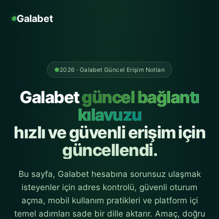
Galabet
●
2026 · Galabet Güncel Erişim Notları
Galabet
güncel bağlantı
kılavuzu
hızlı ve güvenli erişim için
güncellendi.
Bu sayfa, Galabet hesabına sorunsuz ulaşmak
isteyenler için adres kontrolü, güvenli oturum
açma, mobil kullanım pratikleri ve platform içi
temel adımları sade bir dille aktarır. Amaç, doğru