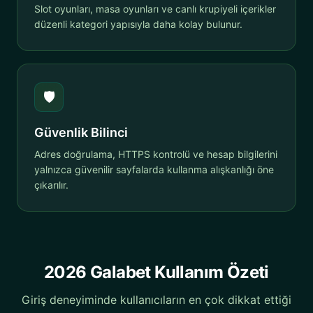
Slot oyunları, masa oyunları ve canlı krupiyeli içerikler
düzenli kategori yapısıyla daha kolay bulunur.
🛡️
Güvenlik Bilinci
Adres doğrulama, HTTPS kontrolü ve hesap bilgilerini
yalnızca güvenilir sayfalarda kullanma alışkanlığı öne
çıkarılır.
2026 Galabet Kullanım Özeti
Giriş deneyiminde kullanıcıların en çok dikkat ettiği