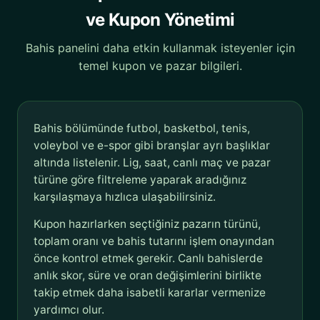
ve Kupon Yönetimi
Bahis panelini daha etkin kullanmak isteyenler için
temel kupon ve pazar bilgileri.
Bahis bölümünde futbol, basketbol, tenis,
voleybol ve e-spor gibi branşlar ayrı başlıklar
altında listelenir. Lig, saat, canlı maç ve pazar
türüne göre filtreleme yaparak aradığınız
karşılaşmaya hızlıca ulaşabilirsiniz.
Kupon hazırlarken seçtiğiniz pazarın türünü,
toplam oranı ve bahis tutarını işlem onayından
önce kontrol etmek gerekir. Canlı bahislerde
anlık skor, süre ve oran değişimlerini birlikte
takip etmek daha isabetli kararlar vermenize
yardımcı olur.