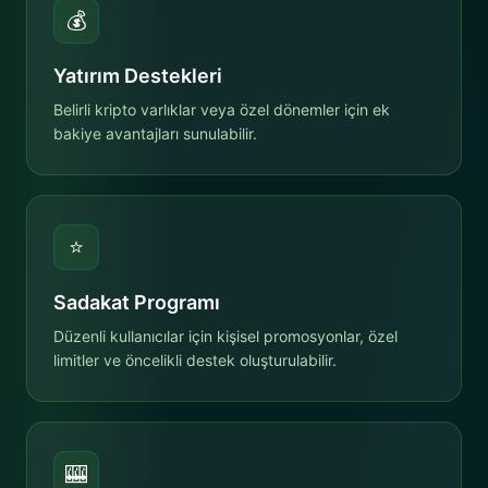
💰
Yatırım Destekleri
Belirli kripto varlıklar veya özel dönemler için ek
bakiye avantajları sunulabilir.
⭐
Sadakat Programı
Düzenli kullanıcılar için kişisel promosyonlar, özel
limitler ve öncelikli destek oluşturulabilir.
🎰