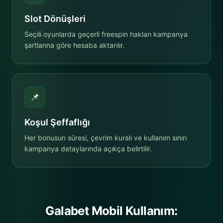
Slot Dönüşleri
Seçili oyunlarda geçerli freespin hakları kampanya
şartlarına göre hesaba aktarılır.
📌
Koşul Şeffaflığı
Her bonusun süresi, çevrim kuralı ve kullanım sınırı
kampanya detaylarında açıkça belirtilir.
Galabet Mobil Kullanım: