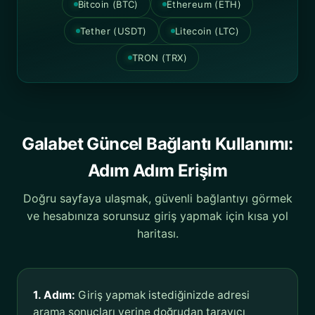
Bitcoin (BTC)
Ethereum (ETH)
Tether (USDT)
Litecoin (LTC)
TRON (TRX)
Galabet Güncel Bağlantı Kullanımı:
Adım Adım Erişim
Doğru sayfaya ulaşmak, güvenli bağlantıyı görmek
ve hesabınıza sorunsuz giriş yapmak için kısa yol
haritası.
1. Adım:
Giriş yapmak istediğinizde adresi
arama sonuçları yerine doğrudan tarayıcı