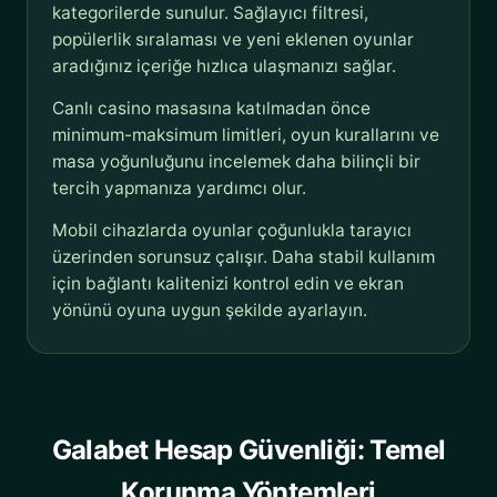
kategorilerde sunulur. Sağlayıcı filtresi,
popülerlik sıralaması ve yeni eklenen oyunlar
aradığınız içeriğe hızlıca ulaşmanızı sağlar.
Canlı casino masasına katılmadan önce
minimum-maksimum limitleri, oyun kurallarını ve
masa yoğunluğunu incelemek daha bilinçli bir
tercih yapmanıza yardımcı olur.
Mobil cihazlarda oyunlar çoğunlukla tarayıcı
üzerinden sorunsuz çalışır. Daha stabil kullanım
için bağlantı kalitenizi kontrol edin ve ekran
yönünü oyuna uygun şekilde ayarlayın.
Galabet Hesap Güvenliği: Temel
Korunma Yöntemleri