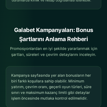
durumlarda kimlik ve hesap doğrulaması istenebilir.
Galabet Kampanyaları: Bonus
Şartlarını Anlama Rehberi
Promosyonlardan en iyi şekilde yararlanmak için
şartları, süreleri ve çevrim detaylarını inceleyin.
Kampanya sayfasında yer alan bonusların her
biri farklı koşullara sahip olabilir. Minimum
yatırım, çevrim oranı, geçerli oyun türleri, süre
sınırı ve maksimum kazanç limiti gibi detaylar
işlem öncesinde mutlaka kontrol edilmelidir.