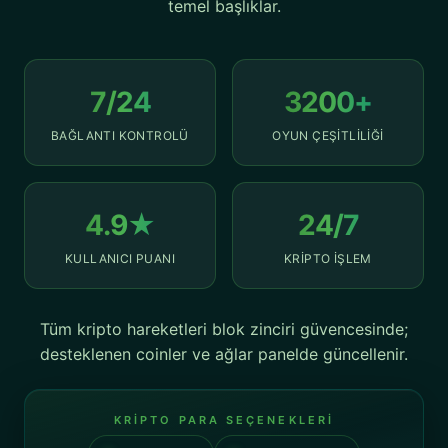
temel başlıklar.
7/24
3200+
BAĞLANTI KONTROLÜ
OYUN ÇEŞİTLİLİĞİ
4.9★
24/7
KULLANICI PUANI
KRİPTO İŞLEM
Tüm kripto hareketleri blok zinciri güvencesinde;
desteklenen coinler ve ağlar panelde güncellenir.
KRIPTO PARA SEÇENEKLERI