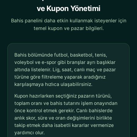
ve Kupon Yönetimi
Bahis panelini daha etkin kullanmak isteyenler için
temel kupon ve pazar bilgileri.
Bahis bölümünde futbol, basketbol, tenis,
voleybol ve e-spor gibi branşlar ayrı başlıklar
altında listelenir. Lig, saat, canlı maç ve pazar
türüne göre filtreleme yaparak aradığınız
karşılaşmaya hızlıca ulaşabilirsiniz.
Kupon hazırlarken seçtiğiniz pazarın türünü,
toplam oranı ve bahis tutarını işlem onayından
önce kontrol etmek gerekir. Canlı bahislerde
anlık skor, süre ve oran değişimlerini birlikte
takip etmek daha isabetli kararlar vermenize
yardımcı olur.