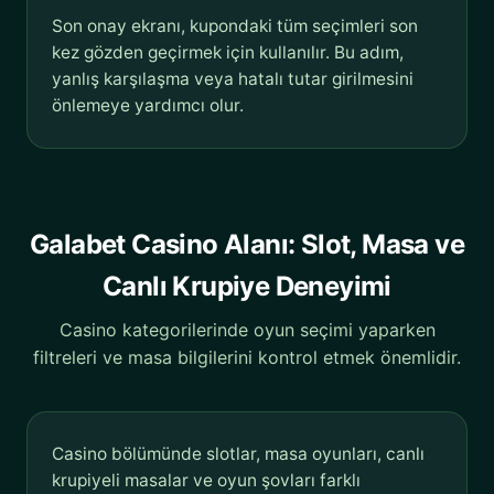
Son onay ekranı, kupondaki tüm seçimleri son
kez gözden geçirmek için kullanılır. Bu adım,
yanlış karşılaşma veya hatalı tutar girilmesini
önlemeye yardımcı olur.
Galabet Casino Alanı: Slot, Masa ve
Canlı Krupiye Deneyimi
Casino kategorilerinde oyun seçimi yaparken
filtreleri ve masa bilgilerini kontrol etmek önemlidir.
Casino bölümünde slotlar, masa oyunları, canlı
krupiyeli masalar ve oyun şovları farklı