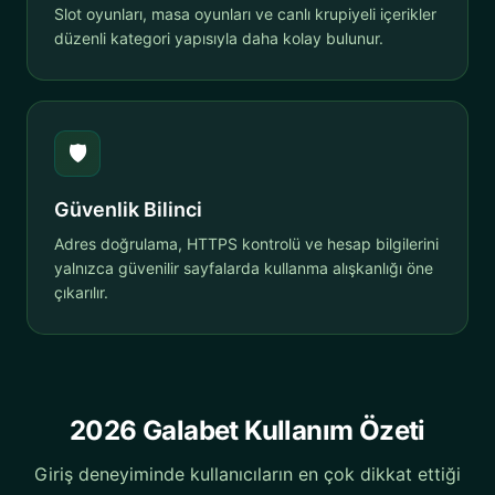
Slot oyunları, masa oyunları ve canlı krupiyeli içerikler
düzenli kategori yapısıyla daha kolay bulunur.
🛡️
Güvenlik Bilinci
Adres doğrulama, HTTPS kontrolü ve hesap bilgilerini
yalnızca güvenilir sayfalarda kullanma alışkanlığı öne
çıkarılır.
2026 Galabet Kullanım Özeti
Giriş deneyiminde kullanıcıların en çok dikkat ettiği