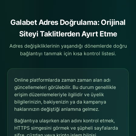
Galabet Adres Doğrulama: Orijinal
Siteyi Taklitlerden Ayırt Etme
Adres değişikliklerinin yaşandığı dönemlerde doğru
bağlantıyı tanımak için kısa kontrol listesi.
Online platformlarda zaman zaman alan adı
güncellemeleri görülebilir. Bu durum genellikle
erişim düzenlemeleriyle ilgilidir ve üyelik
bilgilerinizin, bakiyenizin ya da kampanya
haklarınızın değiştiği anlamına gelmez.
Bağlantıya ulaşırken alan adını kontrol etmek,
HTTPS simgesini görmek ve şüpheli sayfalarda
şifre, cüzdan veya kripto işlem bilgisi