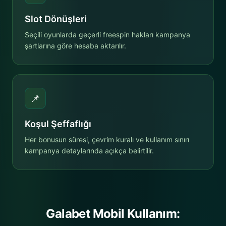
Slot Dönüşleri
Seçili oyunlarda geçerli freespin hakları kampanya
şartlarına göre hesaba aktarılır.
📌
Koşul Şeffaflığı
Her bonusun süresi, çevrim kuralı ve kullanım sınırı
kampanya detaylarında açıkça belirtilir.
Galabet Mobil Kullanım: