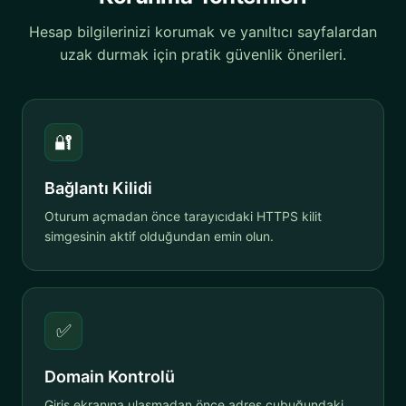
Hesap bilgilerinizi korumak ve yanıltıcı sayfalardan
uzak durmak için pratik güvenlik önerileri.
🔐
Bağlantı Kilidi
Oturum açmadan önce tarayıcıdaki HTTPS kilit
simgesinin aktif olduğundan emin olun.
✅
Domain Kontrolü
Giriş ekranına ulaşmadan önce adres çubuğundaki