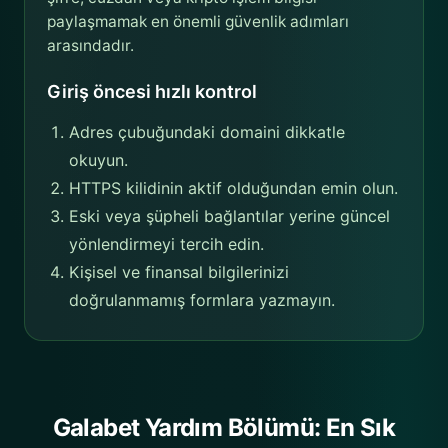
paylaşmamak en önemli güvenlik adımları
arasındadır.
Giriş öncesi hızlı kontrol
Adres çubuğundaki domaini dikkatle
okuyun.
HTTPS kilidinin aktif olduğundan emin olun.
Eski veya şüpheli bağlantılar yerine güncel
yönlendirmeyi tercih edin.
Kişisel ve finansal bilgilerinizi
doğrulanmamış formlara yazmayın.
Galabet Yardım Bölümü: En Sık