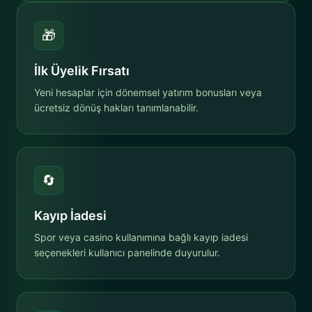
🎁
İlk Üyelik Fırsatı
Yeni hesaplar için dönemsel yatırım bonusları veya
ücretsiz dönüş hakları tanımlanabilir.
🔄
Kayıp İadesi
Spor veya casino kullanımına bağlı kayıp iadesi
seçenekleri kullanıcı panelinde duyurulur.