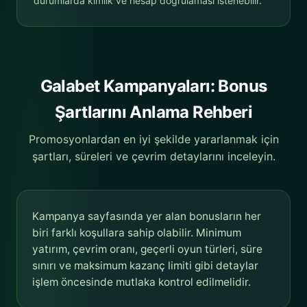
durumlarda kimlik ve hesap doğrulaması istenebilir.
Galabet Kampanyaları: Bonus
Şartlarını Anlama Rehberi
Promosyonlardan en iyi şekilde yararlanmak için
şartları, süreleri ve çevrim detaylarını inceleyin.
Kampanya sayfasında yer alan bonusların her
biri farklı koşullara sahip olabilir. Minimum
yatırım, çevrim oranı, geçerli oyun türleri, süre
sınırı ve maksimum kazanç limiti gibi detaylar
işlem öncesinde mutlaka kontrol edilmelidir.