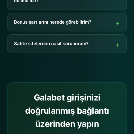
edilmelidir?
Bonus şartlarını nerede görebilirim?
Sahte sitelerden nasıl korunurum?
Galabet girişinizi
doğrulanmış bağlantı
üzerinden yapın