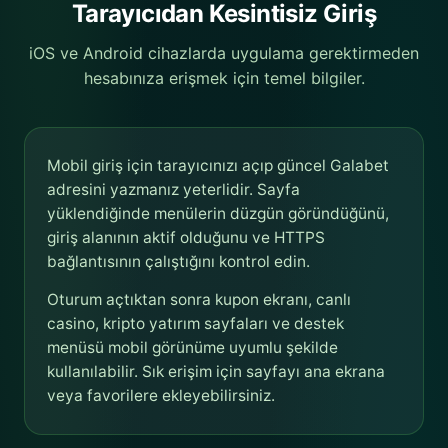
Tarayıcıdan Kesintisiz Giriş
iOS ve Android cihazlarda uygulama gerektirmeden
hesabınıza erişmek için temel bilgiler.
Mobil giriş için tarayıcınızı açıp güncel Galabet
adresini yazmanız yeterlidir. Sayfa
yüklendiğinde menülerin düzgün göründüğünü,
giriş alanının aktif olduğunu ve HTTPS
bağlantısının çalıştığını kontrol edin.
Oturum açtıktan sonra kupon ekranı, canlı
casino, kripto yatırım sayfaları ve destek
menüsü mobil görünüme uyumlu şekilde
kullanılabilir. Sık erişim için sayfayı ana ekrana
veya favorilere ekleyebilirsiniz.