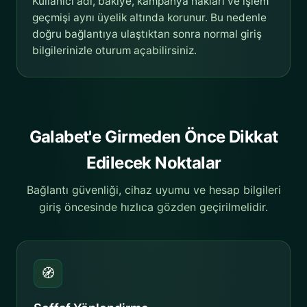
Kullanıcı adı, bakiye, kampanya hakları ve işlem
geçmişi aynı üyelik altında korunur. Bu nedenle
doğru bağlantıya ulaştıktan sonra normal giriş
bilgilerinizle oturum açabilirsiniz.
Galabet'e Girmeden Önce Dikkat
Edilecek Noktalar
Bağlantı güvenliği, cihaz uyumu ve hesap bilgileri
giriş öncesinde hızlıca gözden geçirilmelidir.
🧭