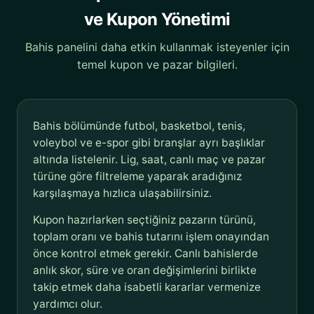
ve Kupon Yönetimi
Bahis panelini daha etkin kullanmak isteyenler için
temel kupon ve pazar bilgileri.
Bahis bölümünde futbol, basketbol, tenis,
voleybol ve e-spor gibi branşlar ayrı başlıklar
altında listelenir. Lig, saat, canlı maç ve pazar
türüne göre filtreleme yaparak aradığınız
karşılaşmaya hızlıca ulaşabilirsiniz.
Kupon hazırlarken seçtiğiniz pazarın türünü,
toplam oranı ve bahis tutarını işlem onayından
önce kontrol etmek gerekir. Canlı bahislerde
anlık skor, süre ve oran değişimlerini birlikte
takip etmek daha isabetli kararlar vermenize
yardımcı olur.