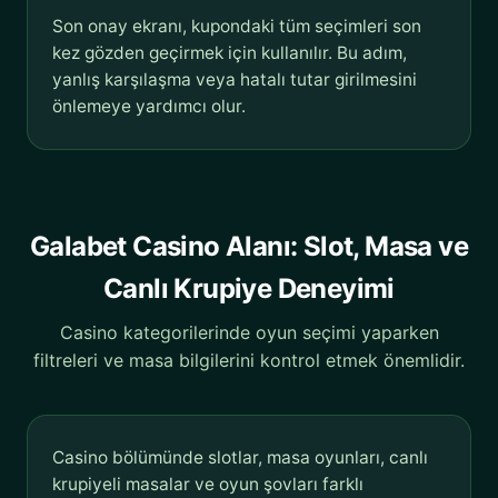
Son onay ekranı, kupondaki tüm seçimleri son
kez gözden geçirmek için kullanılır. Bu adım,
yanlış karşılaşma veya hatalı tutar girilmesini
önlemeye yardımcı olur.
Galabet Casino Alanı: Slot, Masa ve
Canlı Krupiye Deneyimi
Casino kategorilerinde oyun seçimi yaparken
filtreleri ve masa bilgilerini kontrol etmek önemlidir.
Casino bölümünde slotlar, masa oyunları, canlı
krupiyeli masalar ve oyun şovları farklı