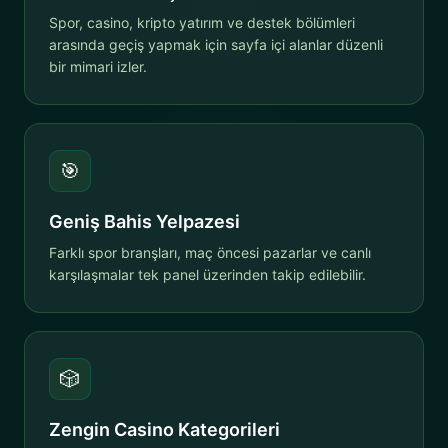
Spor, casino, kripto yatırım ve destek bölümleri
arasında geçiş yapmak için sayfa içi alanlar düzenli
bir mimari izler.
🎯
Geniş Bahis Yelpazesi
Farklı spor branşları, maç öncesi pazarlar ve canlı
karşılaşmalar tek panel üzerinden takip edilebilir.
🎲
Zengin Casino Kategorileri