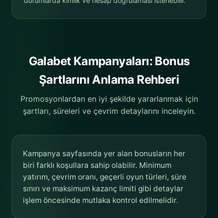
durumlarda kimlik ve hesap doğrulaması istenebilir.
Galabet Kampanyaları: Bonus
Şartlarını Anlama Rehberi
Promosyonlardan en iyi şekilde yararlanmak için
şartları, süreleri ve çevrim detaylarını inceleyin.
Kampanya sayfasında yer alan bonusların her
biri farklı koşullara sahip olabilir. Minimum
yatırım, çevrim oranı, geçerli oyun türleri, süre
sınırı ve maksimum kazanç limiti gibi detaylar
işlem öncesinde mutlaka kontrol edilmelidir.