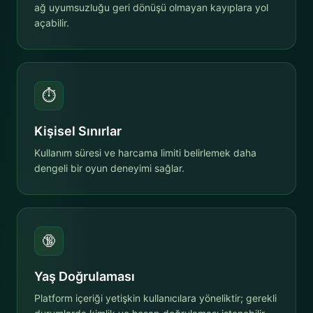
ağ uyumsuzluğu geri dönüşü olmayan kayıplara yol
açabilir.
⏱️
Kişisel Sınırlar
Kullanım süresi ve harcama limiti belirlemek daha
dengeli bir oyun deneyimi sağlar.
🔞
Yaş Doğrulaması
Platform içeriği yetişkin kullanıcılara yöneliktir; gerekli