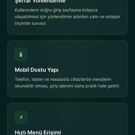
Şeffaf Yönlendirme
Kullanıcıların doğru giriş sayfasına kolayca
ulaşabilmesi için yönlendirme adımları yalın ve anlaşılır
biçimde sunulur.
📱
Mobil Dostu Yapı
Telefon, tablet ve masaüstü cihazlarda menülerin
okunabilir olması, giriş işlemini daha pratik hale getirir.
⚡
Hızlı Menü Erişimi