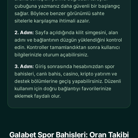
çubuğuna yazmanız daha güvenli bir başlangıç
sağlar. Böylece benzer görünümlü sahte
sitelerle karşılaşma ihtimali azalır.
2. Adım:
Sayfa açıldığında kilit simgesini, alan
adını ve bağlantının düzgün yüklendiğini kontrol
edin. Kontroller tamamlandıktan sonra kullanıcı
bilgilerinizle oturum açabilirsiniz.
3. Adım:
Giriş sonrasında hesabınızdan spor
bahisleri, canlı bahis, casino, kripto yatırım ve
destek bölümlerine geçiş yapabilirsiniz. Düzenli
kullanım için doğru bağlantıyı favorilerinize
eklemek faydalı olur.
Galabet Spor Bahisleri: Oran Takibi