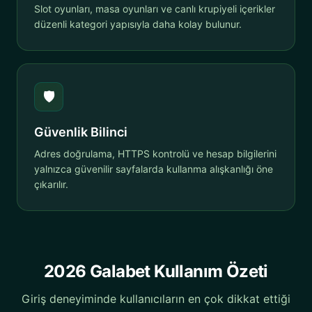
Slot oyunları, masa oyunları ve canlı krupiyeli içerikler
düzenli kategori yapısıyla daha kolay bulunur.
🛡️
Güvenlik Bilinci
Adres doğrulama, HTTPS kontrolü ve hesap bilgilerini
yalnızca güvenilir sayfalarda kullanma alışkanlığı öne
çıkarılır.
2026 Galabet Kullanım Özeti
Giriş deneyiminde kullanıcıların en çok dikkat ettiği