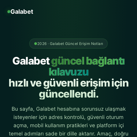
Galabet
●
2026 · Galabet Güncel Erişim Notları
Galabet
güncel bağlantı
kılavuzu
hızlı ve güvenli erişim için
güncellendi.
Bu sayfa, Galabet hesabına sorunsuz ulaşmak
isteyenler için adres kontrolü, güvenli oturum
açma, mobil kullanım pratikleri ve platform içi
temel adımları sade bir dille aktarır. Amaç, doğru