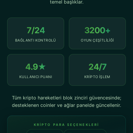
temel başlıklar.
7/24
3200+
BAĞLANTI KONTROLÜ
OYUN ÇEŞİTLİLİĞİ
4.9★
24/7
KULLANICI PUANI
KRİPTO İŞLEM
Tüm kripto hareketleri blok zinciri güvencesinde;
desteklenen coinler ve ağlar panelde güncellenir.
KRIPTO PARA SEÇENEKLERI