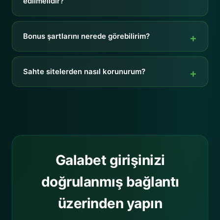
edilmelidir?
Bonus şartlarını nerede görebilirim?
Sahte sitelerden nasıl korunurum?
Galabet girişinizi
doğrulanmış bağlantı
üzerinden yapın