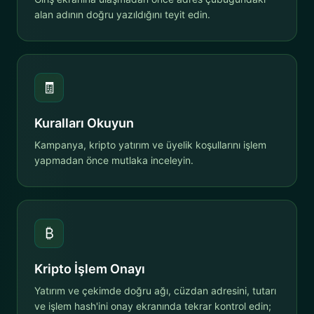
alan adının doğru yazıldığını teyit edin.
🧾
Kuralları Okuyun
Kampanya, kripto yatırım ve üyelik koşullarını işlem
yapmadan önce mutlaka inceleyin.
₿
Kripto İşlem Onayı
Yatırım ve çekimde doğru ağı, cüzdan adresini, tutarı
ve işlem hash'ini onay ekranında tekrar kontrol edin;