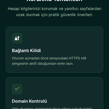
Hesap bilgilerinizi korumak ve yanıltıcı sayfalardan
uzak durmak için pratik güvenlik önerileri.
🔐
Bağlantı Kilidi
Oturum açmadan önce tarayıcıdaki HTTPS kilit
simgesinin aktif olduğundan emin olun.
✅
Domain Kontrolü
Giriş ekranına ulaşmadan önce adres çubuğundaki