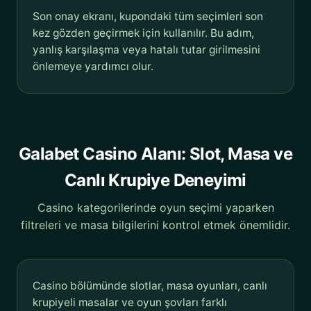
Son onay ekranı, kupondaki tüm seçimleri son
kez gözden geçirmek için kullanılır. Bu adım,
yanlış karşılaşma veya hatalı tutar girilmesini
önlemeye yardımcı olur.
Galabet Casino Alanı: Slot, Masa ve
Canlı Krupiye Deneyimi
Casino kategorilerinde oyun seçimi yaparken
filtreleri ve masa bilgilerini kontrol etmek önemlidir.
Casino bölümünde slotlar, masa oyunları, canlı
krupiyeli masalar ve oyun şovları farklı