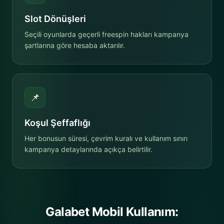
Slot Dönüşleri
Seçili oyunlarda geçerli freespin hakları kampanya
şartlarına göre hesaba aktarılır.
📌
Koşul Şeffaflığı
Her bonusun süresi, çevrim kuralı ve kullanım sınırı
kampanya detaylarında açıkça belirtilir.
Galabet Mobil Kullanım: