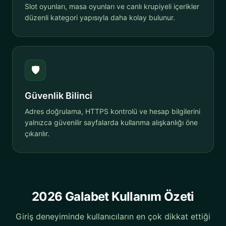
Slot oyunları, masa oyunları ve canlı krupiyeli içerikler
düzenli kategori yapısıyla daha kolay bulunur.
🛡️
Güvenlik Bilinci
Adres doğrulama, HTTPS kontrolü ve hesap bilgilerini
yalnızca güvenilir sayfalarda kullanma alışkanlığı öne
çıkarılır.
2026 Galabet Kullanım Özeti
Giriş deneyiminde kullanıcıların en çok dikkat ettiği