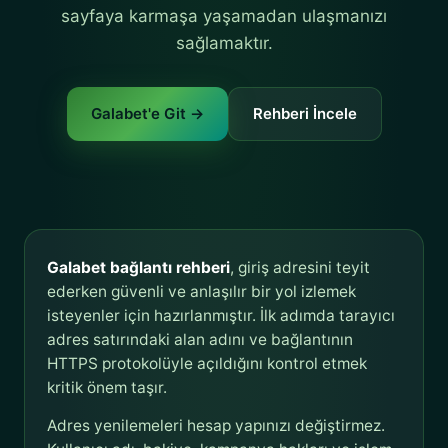
sayfaya karmaşa yaşamadan ulaşmanızı
sağlamaktır.
Galabet'e Git →
Rehberi İncele
Galabet bağlantı rehberi
, giriş adresini teyit
ederken güvenli ve anlaşılır bir yol izlemek
isteyenler için hazırlanmıştır. İlk adımda tarayıcı
adres satırındaki alan adını ve bağlantının
HTTPS protokolüyle açıldığını kontrol etmek
kritik önem taşır.
Adres yenilemeleri hesap yapınızı değiştirmez.