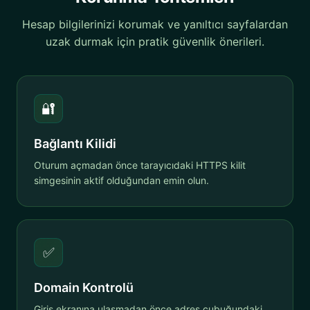
Hesap bilgilerinizi korumak ve yanıltıcı sayfalardan
uzak durmak için pratik güvenlik önerileri.
🔐
Bağlantı Kilidi
Oturum açmadan önce tarayıcıdaki HTTPS kilit
simgesinin aktif olduğundan emin olun.
✅
Domain Kontrolü
Giriş ekranına ulaşmadan önce adres çubuğundaki