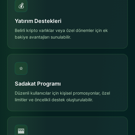
💰
Yatırım Destekleri
Belirli kripto varlıklar veya özel dönemler için ek
bakiye avantajları sunulabilir.
⭐
Sadakat Programı
Düzenli kullanıcılar için kişisel promosyonlar, özel
limitler ve öncelikli destek oluşturulabilir.
🎰