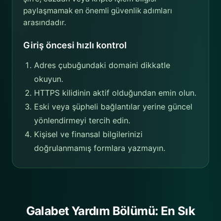
paylaşmamak en önemli güvenlik adımları
arasındadır.
Giriş öncesi hızlı kontrol
Adres çubuğundaki domaini dikkatle
okuyun.
HTTPS kilidinin aktif olduğundan emin olun.
Eski veya şüpheli bağlantılar yerine güncel
yönlendirmeyi tercih edin.
Kişisel ve finansal bilgilerinizi
doğrulanmamış formlara yazmayın.
Galabet Yardım Bölümü: En Sık