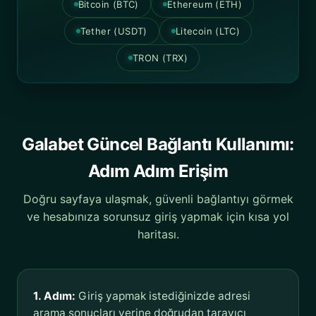
Bitcoin (BTC)
Ethereum (ETH)
Tether (USDT)
Litecoin (LTC)
TRON (TRX)
Galabet Güncel Bağlantı Kullanımı:
Adım Adım Erişim
Doğru sayfaya ulaşmak, güvenli bağlantıyı görmek
ve hesabınıza sorunsuz giriş yapmak için kısa yol
haritası.
1. Adım:
Giriş yapmak istediğinizde adresi
arama sonuçları yerine doğrudan tarayıcı