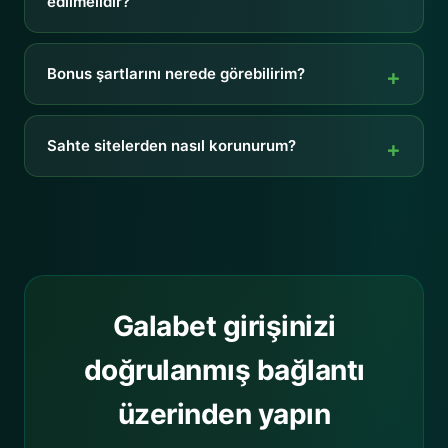
edilmelidir?
Bonus şartlarını nerede görebilirim?
Sahte sitelerden nasıl korunurum?
Galabet girişinizi
doğrulanmış bağlantı
üzerinden yapın