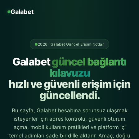
Galabet
●
2026 · Galabet Güncel Erişim Notları
Galabet
güncel bağlantı
kılavuzu
hızlı ve güvenli erişim için
güncellendi.
Bu sayfa, Galabet hesabına sorunsuz ulaşmak
isteyenler için adres kontrolü, güvenli oturum
açma, mobil kullanım pratikleri ve platform içi
temel adımları sade bir dille aktarır. Amaç, doğru