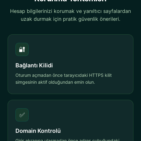
Hesap bilgilerinizi korumak ve yanıltıcı sayfalardan
uzak durmak için pratik güvenlik önerileri.
🔐
Bağlantı Kilidi
Oturum açmadan önce tarayıcıdaki HTTPS kilit
simgesinin aktif olduğundan emin olun.
✅
Domain Kontrolü
Giriş ekranına ulaşmadan önce adres çubuğundaki