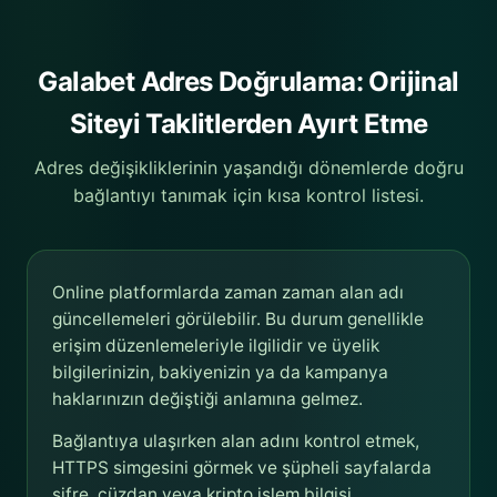
Galabet Adres Doğrulama: Orijinal
Siteyi Taklitlerden Ayırt Etme
Adres değişikliklerinin yaşandığı dönemlerde doğru
bağlantıyı tanımak için kısa kontrol listesi.
Online platformlarda zaman zaman alan adı
güncellemeleri görülebilir. Bu durum genellikle
erişim düzenlemeleriyle ilgilidir ve üyelik
bilgilerinizin, bakiyenizin ya da kampanya
haklarınızın değiştiği anlamına gelmez.
Bağlantıya ulaşırken alan adını kontrol etmek,
HTTPS simgesini görmek ve şüpheli sayfalarda
şifre, cüzdan veya kripto işlem bilgisi