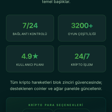
temel başlıklar.
7/24
3200+
BAĞLANTI KONTROLÜ
OYUN ÇEŞİTLİLİĞİ
4.9★
24/7
KULLANICI PUANI
KRİPTO İŞLEM
Tüm kripto hareketleri blok zinciri güvencesinde;
desteklenen coinler ve ağlar panelde güncellenir.
KRIPTO PARA SEÇENEKLERI