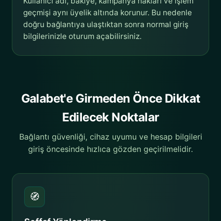
Kullanıcı adı, bakiye, kampanya hakları ve işlem
geçmişi aynı üyelik altında korunur. Bu nedenle
doğru bağlantıya ulaştıktan sonra normal giriş
bilgilerinizle oturum açabilirsiniz.
Galabet'e Girmeden Önce Dikkat
Edilecek Noktalar
Bağlantı güvenliği, cihaz uyumu ve hesap bilgileri
giriş öncesinde hızlıca gözden geçirilmelidir.
🧭