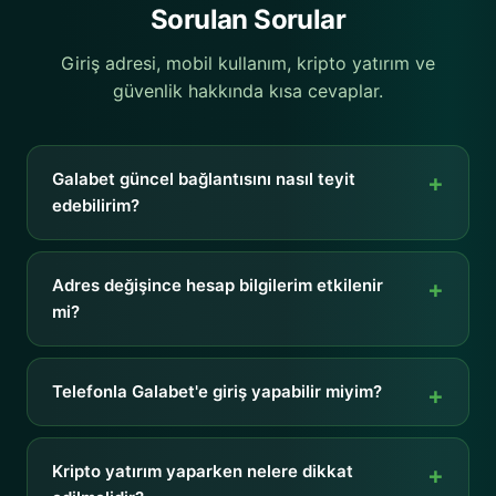
Sorulan Sorular
Giriş adresi, mobil kullanım, kripto yatırım ve
güvenlik hakkında kısa cevaplar.
Galabet güncel bağlantısını nasıl teyit
edebilirim?
Adres değişince hesap bilgilerim etkilenir
mi?
Telefonla Galabet'e giriş yapabilir miyim?
Kripto yatırım yaparken nelere dikkat