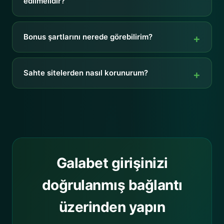
edilmelidir?
Bonus şartlarını nerede görebilirim?
Sahte sitelerden nasıl korunurum?
Galabet girişinizi
doğrulanmış bağlantı
üzerinden yapın