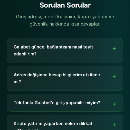
Sorulan Sorular
Giriş adresi, mobil kullanım, kripto yatırım ve
güvenlik hakkında kısa cevaplar.
Galabet güncel bağlantısını nasıl teyit
edebilirim?
Adres değişince hesap bilgilerim etkilenir
mi?
Telefonla Galabet'e giriş yapabilir miyim?
Kripto yatırım yaparken nelere dikkat