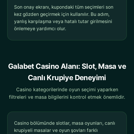
Son onay ekranı, kupondaki tüm seçimleri son
kez gözden geçirmek için kullanılır. Bu adım,
yanlış karşılaşma veya hatalı tutar girilmesini
önlemeye yardımcı olur.
Galabet Casino Alanı: Slot, Masa ve
Canlı Krupiye Deneyimi
Casino kategorilerinde oyun seçimi yaparken
filtreleri ve masa bilgilerini kontrol etmek önemlidir.
Casino bölümünde slotlar, masa oyunları, canlı
krupiyeli masalar ve oyun şovları farklı