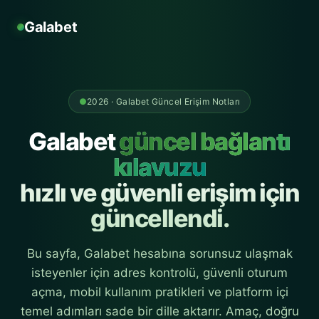
Galabet
●
2026 · Galabet Güncel Erişim Notları
Galabet
güncel bağlantı
kılavuzu
hızlı ve güvenli erişim için
güncellendi.
Bu sayfa, Galabet hesabına sorunsuz ulaşmak
isteyenler için adres kontrolü, güvenli oturum
açma, mobil kullanım pratikleri ve platform içi
temel adımları sade bir dille aktarır. Amaç, doğru