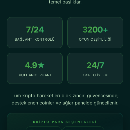
temel başlıklar.
7/24
3200+
BAĞLANTI KONTROLÜ
OYUN ÇEŞİTLİLİĞİ
4.9★
24/7
KULLANICI PUANI
KRİPTO İŞLEM
Tüm kripto hareketleri blok zinciri güvencesinde;
desteklenen coinler ve ağlar panelde güncellenir.
KRIPTO PARA SEÇENEKLERI