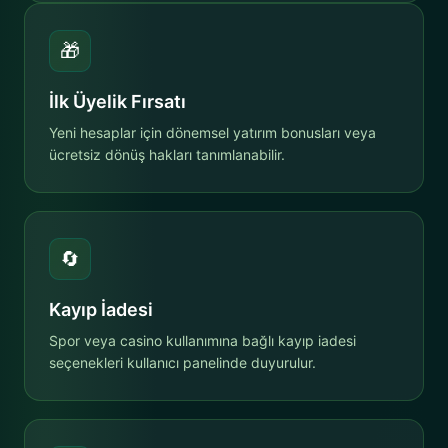
🎁
İlk Üyelik Fırsatı
Yeni hesaplar için dönemsel yatırım bonusları veya
ücretsiz dönüş hakları tanımlanabilir.
🔄
Kayıp İadesi
Spor veya casino kullanımına bağlı kayıp iadesi
seçenekleri kullanıcı panelinde duyurulur.