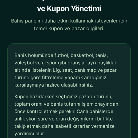
ve Kupon Yönetimi
Bahis panelini daha etkin kullanmak isteyenler için
temel kupon ve pazar bilgileri.
Bahis bölümünde futbol, basketbol, tenis,
voleybol ve e-spor gibi branşlar ayrı başlıklar
altında listelenir. Lig, saat, canlı maç ve pazar
türüne göre filtreleme yaparak aradığınız
karşılaşmaya hızlıca ulaşabilirsiniz.
Kupon hazırlarken seçtiğiniz pazarın türünü,
toplam oranı ve bahis tutarını işlem onayından
önce kontrol etmek gerekir. Canlı bahislerde
anlık skor, süre ve oran değişimlerini birlikte
takip etmek daha isabetli kararlar vermenize
yardımcı olur.