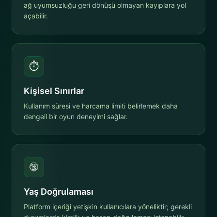
ağ uyumsuzluğu geri dönüşü olmayan kayıplara yol
açabilir.
⏱️
Kişisel Sınırlar
Kullanım süresi ve harcama limiti belirlemek daha
dengeli bir oyun deneyimi sağlar.
🔞
Yaş Doğrulaması
Platform içeriği yetişkin kullanıcılara yöneliktir; gerekli