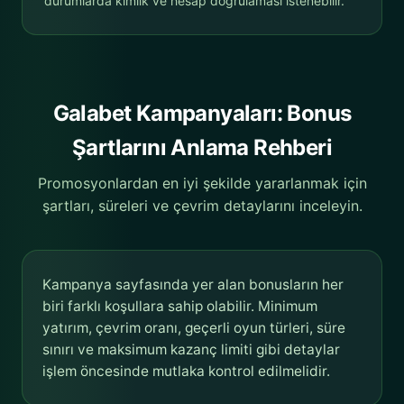
durumlarda kimlik ve hesap doğrulaması istenebilir.
Galabet Kampanyaları: Bonus
Şartlarını Anlama Rehberi
Promosyonlardan en iyi şekilde yararlanmak için
şartları, süreleri ve çevrim detaylarını inceleyin.
Kampanya sayfasında yer alan bonusların her
biri farklı koşullara sahip olabilir. Minimum
yatırım, çevrim oranı, geçerli oyun türleri, süre
sınırı ve maksimum kazanç limiti gibi detaylar
işlem öncesinde mutlaka kontrol edilmelidir.