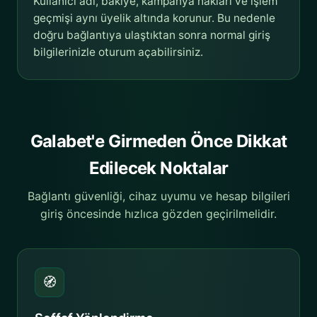
Kullanıcı adı, bakiye, kampanya hakları ve işlem
geçmişi aynı üyelik altında korunur. Bu nedenle
doğru bağlantıya ulaştıktan sonra normal giriş
bilgilerinizle oturum açabilirsiniz.
Galabet'e Girmeden Önce Dikkat
Edilecek Noktalar
Bağlantı güvenliği, cihaz uyumu ve hesap bilgileri
giriş öncesinde hızlıca gözden geçirilmelidir.
🧭