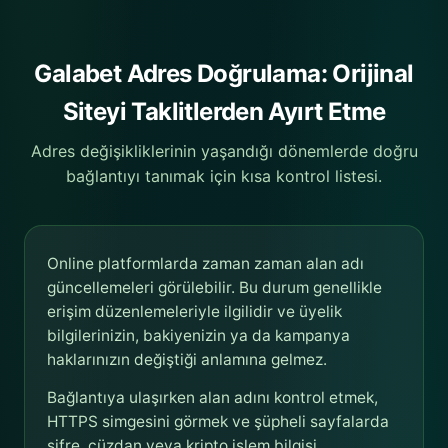
Galabet Adres Doğrulama: Orijinal
Siteyi Taklitlerden Ayırt Etme
Adres değişikliklerinin yaşandığı dönemlerde doğru
bağlantıyı tanımak için kısa kontrol listesi.
Online platformlarda zaman zaman alan adı
güncellemeleri görülebilir. Bu durum genellikle
erişim düzenlemeleriyle ilgilidir ve üyelik
bilgilerinizin, bakiyenizin ya da kampanya
haklarınızın değiştiği anlamına gelmez.
Bağlantıya ulaşırken alan adını kontrol etmek,
HTTPS simgesini görmek ve şüpheli sayfalarda
şifre, cüzdan veya kripto işlem bilgisi