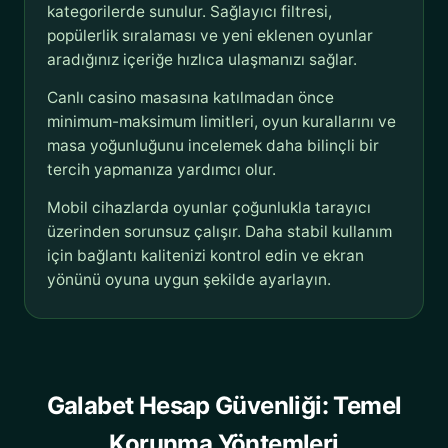
kategorilerde sunulur. Sağlayıcı filtresi,
popülerlik sıralaması ve yeni eklenen oyunlar
aradığınız içeriğe hızlıca ulaşmanızı sağlar.
Canlı casino masasına katılmadan önce
minimum-maksimum limitleri, oyun kurallarını ve
masa yoğunluğunu incelemek daha bilinçli bir
tercih yapmanıza yardımcı olur.
Mobil cihazlarda oyunlar çoğunlukla tarayıcı
üzerinden sorunsuz çalışır. Daha stabil kullanım
için bağlantı kalitenizi kontrol edin ve ekran
yönünü oyuna uygun şekilde ayarlayın.
Galabet Hesap Güvenliği: Temel
Korunma Yöntemleri