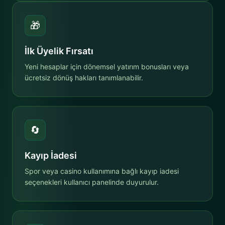
🎁
İlk Üyelik Fırsatı
Yeni hesaplar için dönemsel yatırım bonusları veya
ücretsiz dönüş hakları tanımlanabilir.
🔄
Kayıp İadesi
Spor veya casino kullanımına bağlı kayıp iadesi
seçenekleri kullanıcı panelinde duyurulur.