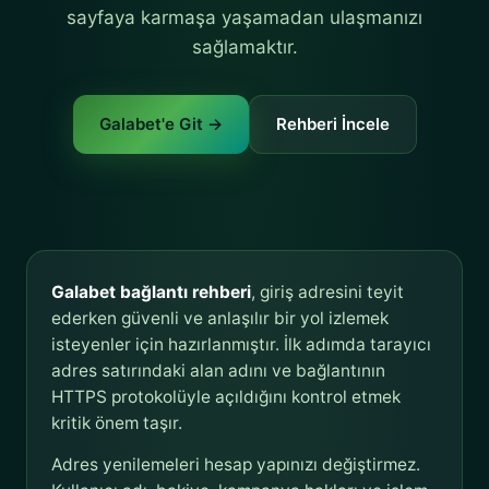
sayfaya karmaşa yaşamadan ulaşmanızı
sağlamaktır.
Galabet'e Git →
Rehberi İncele
Galabet bağlantı rehberi
, giriş adresini teyit
ederken güvenli ve anlaşılır bir yol izlemek
isteyenler için hazırlanmıştır. İlk adımda tarayıcı
adres satırındaki alan adını ve bağlantının
HTTPS protokolüyle açıldığını kontrol etmek
kritik önem taşır.
Adres yenilemeleri hesap yapınızı değiştirmez.