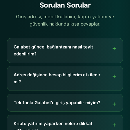
Sorulan Sorular
Giriş adresi, mobil kullanım, kripto yatırım ve
güvenlik hakkında kısa cevaplar.
Galabet güncel bağlantısını nasıl teyit
edebilirim?
Adres değişince hesap bilgilerim etkilenir
mi?
Telefonla Galabet'e giriş yapabilir miyim?
Kripto yatırım yaparken nelere dikkat