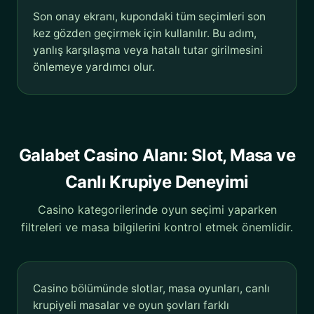
Son onay ekranı, kupondaki tüm seçimleri son
kez gözden geçirmek için kullanılır. Bu adım,
yanlış karşılaşma veya hatalı tutar girilmesini
önlemeye yardımcı olur.
Galabet Casino Alanı: Slot, Masa ve
Canlı Krupiye Deneyimi
Casino kategorilerinde oyun seçimi yaparken
filtreleri ve masa bilgilerini kontrol etmek önemlidir.
Casino bölümünde slotlar, masa oyunları, canlı
krupiyeli masalar ve oyun şovları farklı