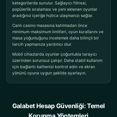
kategorilerde sunulur. Sağlayıcı filtresi,
popülerlik sıralaması ve yeni eklenen oyunlar
aradığınız içeriğe hızlıca ulaşmanızı sağlar.
Canlı casino masasına katılmadan önce
minimum-maksimum limitleri, oyun kurallarını ve
masa yoğunluğunu incelemek daha bilinçli bir
tercih yapmanıza yardımcı olur.
Mobil cihazlarda oyunlar çoğunlukla tarayıcı
üzerinden sorunsuz çalışır. Daha stabil kullanım
için bağlantı kalitenizi kontrol edin ve ekran
yönünü oyuna uygun şekilde ayarlayın.
Galabet Hesap Güvenliği: Temel
Korunma Yöntemleri