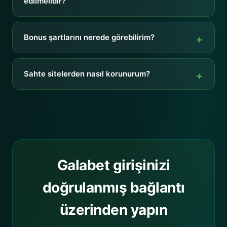
edilmelidir?
Bonus şartlarını nerede görebilirim?
Sahte sitelerden nasıl korunurum?
Galabet girişinizi
doğrulanmış bağlantı
üzerinden yapın