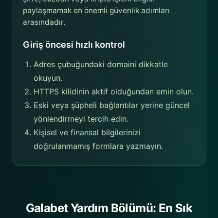
paylaşmamak en önemli güvenlik adımları
arasındadır.
Giriş öncesi hızlı kontrol
Adres çubuğundaki domaini dikkatle
okuyun.
HTTPS kilidinin aktif olduğundan emin olun.
Eski veya şüpheli bağlantılar yerine güncel
yönlendirmeyi tercih edin.
Kişisel ve finansal bilgilerinizi
doğrulanmamış formlara yazmayın.
Galabet Yardım Bölümü: En Sık