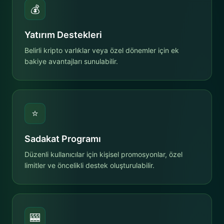
💰
Yatırım Destekleri
Belirli kripto varlıklar veya özel dönemler için ek
bakiye avantajları sunulabilir.
⭐
Sadakat Programı
Düzenli kullanıcılar için kişisel promosyonlar, özel
limitler ve öncelikli destek oluşturulabilir.
🎰