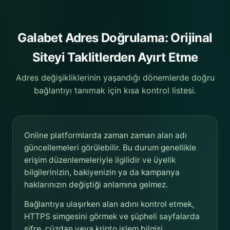
Galabet Adres Doğrulama: Orijinal
Siteyi Taklitlerden Ayırt Etme
Adres değişikliklerinin yaşandığı dönemlerde doğru
bağlantıyı tanımak için kısa kontrol listesi.
Online platformlarda zaman zaman alan adı
güncellemeleri görülebilir. Bu durum genellikle
erişim düzenlemeleriyle ilgilidir ve üyelik
bilgilerinizin, bakiyenizin ya da kampanya
haklarınızın değiştiği anlamına gelmez.
Bağlantıya ulaşırken alan adını kontrol etmek,
HTTPS simgesini görmek ve şüpheli sayfalarda
şifre, cüzdan veya kripto işlem bilgisi