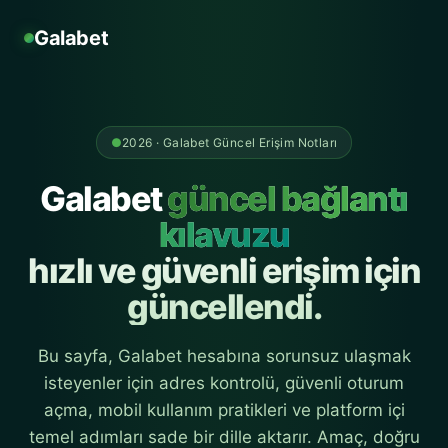
Galabet
●
2026 · Galabet Güncel Erişim Notları
Galabet
güncel bağlantı
kılavuzu
hızlı ve güvenli erişim için
güncellendi.
Bu sayfa, Galabet hesabına sorunsuz ulaşmak
isteyenler için adres kontrolü, güvenli oturum
açma, mobil kullanım pratikleri ve platform içi
temel adımları sade bir dille aktarır. Amaç, doğru