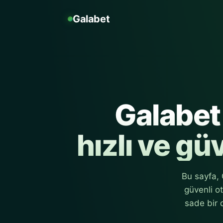
Galabet
Galabe
hızlı ve gü
Bu sayfa, 
güvenli o
sade bir 