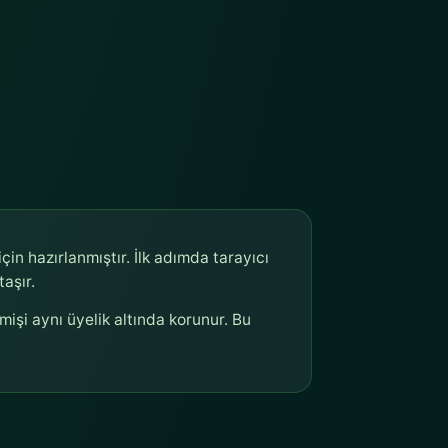
için hazırlanmıştır. İlk adımda tarayıcı
aşır.
işi aynı üyelik altında korunur. Bu