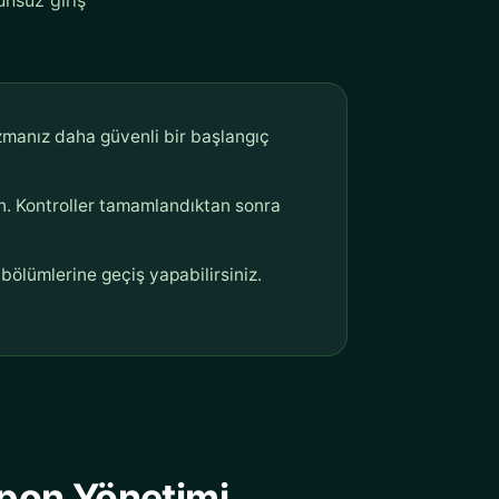
nsuz giriş
manız daha güvenli bir başlangıç
in. Kontroller tamamlandıktan sonra
bölümlerine geçiş yapabilirsiniz.
upon Yönetimi