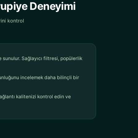
Krupiye Deneyimi
ini kontrol
sunulur. Sağlayıcı filtresi, popülerlik
nluğunu incelemek daha bilinçli bir
ğlantı kalitenizi kontrol edin ve