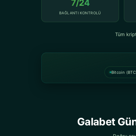
7/24
BAĞLANTI KONTROLÜ
Tüm kript
Bitcoin (BTC
Galabet Gün