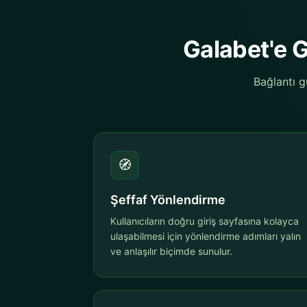
Galabet'e 
Bağlantı g
🧭
Şeffaf Yönlendirme
Kullanıcıların doğru giriş sayfasına kolayca
ulaşabilmesi için yönlendirme adımları yalın
ve anlaşılır biçimde sunulur.