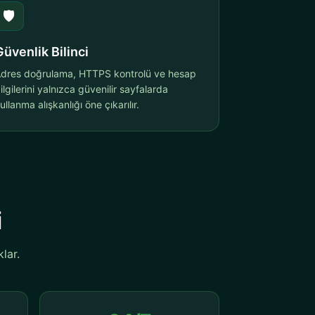
🛡️
Güvenlik Bilinci
dres doğrulama, HTTPS kontrolü ve hesap
ilgilerini yalnızca güvenilir sayfalarda
ullanma alışkanlığı öne çıkarılır.
i
lar.