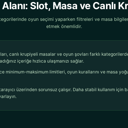
Alanı: Slot, Masa ve Canlı 
egorilerinde oyun seçimi yaparken filtreleri ve masa bilgiler
etmek önemlidir.
ı, canlı krupiyeli masalar ve oyun şovları farklı kategorilerde 
dığınız içeriğe hızlıca ulaşmanızı sağlar.
e minimum-maksimum limitleri, oyun kurallarını ve masa yoğu
rayıcı üzerinden sorunsuz çalışır. Daha stabil kullanım için ba
arlayın.