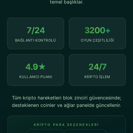
temel başlıklar.
7/24
3200+
BAĞLANTI KONTROLÜ
OYUN ÇEŞİTLİLİĞİ
4.9★
24/7
KULLANICI PUANI
KRİPTO İŞLEM
Tüm kripto hareketleri blok zinciri güvencesinde;
desteklenen coinler ve ağlar panelde güncellenir.
KRIPTO PARA SEÇENEKLERI