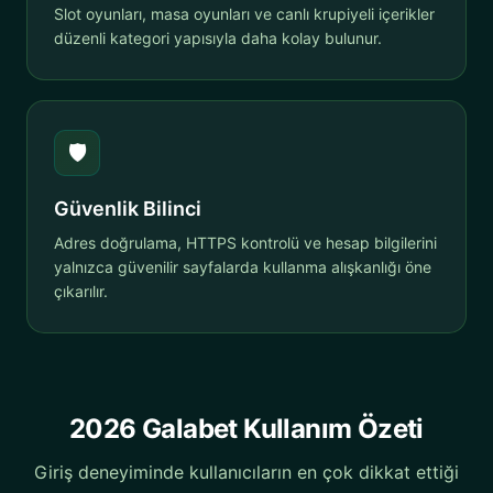
Slot oyunları, masa oyunları ve canlı krupiyeli içerikler
düzenli kategori yapısıyla daha kolay bulunur.
🛡️
Güvenlik Bilinci
Adres doğrulama, HTTPS kontrolü ve hesap bilgilerini
yalnızca güvenilir sayfalarda kullanma alışkanlığı öne
çıkarılır.
2026 Galabet Kullanım Özeti
Giriş deneyiminde kullanıcıların en çok dikkat ettiği