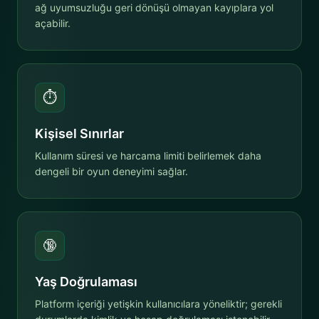
ağ uyumsuzluğu geri dönüşü olmayan kayıplara yol
açabilir.
⏱️
Kişisel Sınırlar
Kullanım süresi ve harcama limiti belirlemek daha
dengeli bir oyun deneyimi sağlar.
🔞
Yaş Doğrulaması
Platform içeriği yetişkin kullanıcılara yöneliktir; gerekli