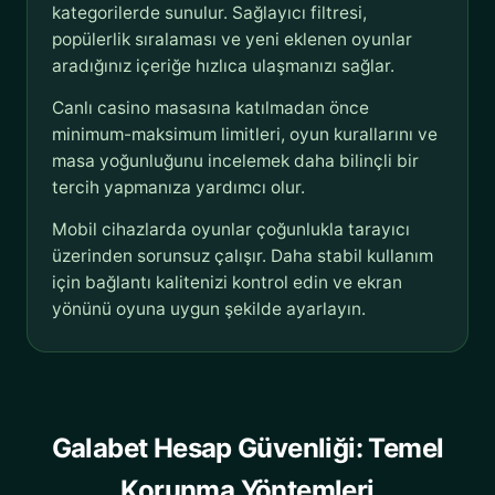
kategorilerde sunulur. Sağlayıcı filtresi,
popülerlik sıralaması ve yeni eklenen oyunlar
aradığınız içeriğe hızlıca ulaşmanızı sağlar.
Canlı casino masasına katılmadan önce
minimum-maksimum limitleri, oyun kurallarını ve
masa yoğunluğunu incelemek daha bilinçli bir
tercih yapmanıza yardımcı olur.
Mobil cihazlarda oyunlar çoğunlukla tarayıcı
üzerinden sorunsuz çalışır. Daha stabil kullanım
için bağlantı kalitenizi kontrol edin ve ekran
yönünü oyuna uygun şekilde ayarlayın.
Galabet Hesap Güvenliği: Temel
Korunma Yöntemleri