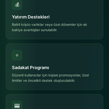
💰
Yatırım Destekleri
Belirli kripto varlıklar veya özel dönemler için ek
bakiye avantajları sunulabilir.
⭐
Sadakat Programı
Düzenli kullanıcılar için kişisel promosyonlar, özel
limitler ve öncelikli destek oluşturulabilir.
🎰