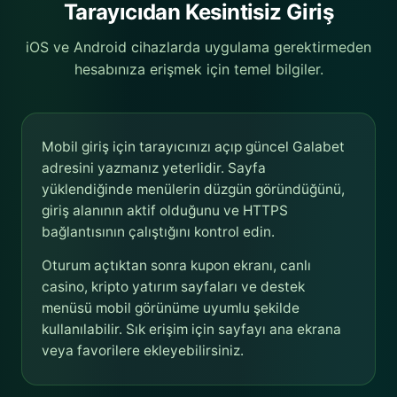
Tarayıcıdan Kesintisiz Giriş
iOS ve Android cihazlarda uygulama gerektirmeden
hesabınıza erişmek için temel bilgiler.
Mobil giriş için tarayıcınızı açıp güncel Galabet
adresini yazmanız yeterlidir. Sayfa
yüklendiğinde menülerin düzgün göründüğünü,
giriş alanının aktif olduğunu ve HTTPS
bağlantısının çalıştığını kontrol edin.
Oturum açtıktan sonra kupon ekranı, canlı
casino, kripto yatırım sayfaları ve destek
menüsü mobil görünüme uyumlu şekilde
kullanılabilir. Sık erişim için sayfayı ana ekrana
veya favorilere ekleyebilirsiniz.