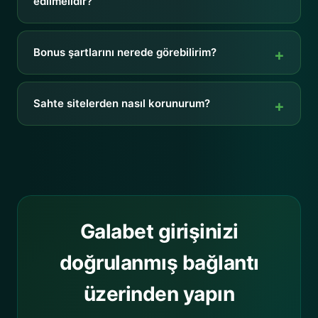
edilmelidir?
Bonus şartlarını nerede görebilirim?
Sahte sitelerden nasıl korunurum?
Galabet girişinizi
doğrulanmış bağlantı
üzerinden yapın