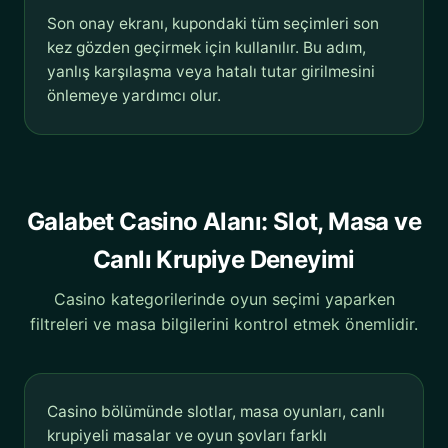
Son onay ekranı, kupondaki tüm seçimleri son
kez gözden geçirmek için kullanılır. Bu adım,
yanlış karşılaşma veya hatalı tutar girilmesini
önlemeye yardımcı olur.
Galabet Casino Alanı: Slot, Masa ve
Canlı Krupiye Deneyimi
Casino kategorilerinde oyun seçimi yaparken
filtreleri ve masa bilgilerini kontrol etmek önemlidir.
Casino bölümünde slotlar, masa oyunları, canlı
krupiyeli masalar ve oyun şovları farklı