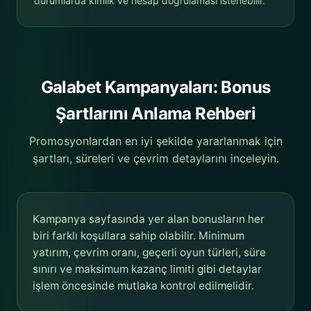
durumlarda kimlik ve hesap doğrulaması istenebilir.
Galabet Kampanyaları: Bonus
Şartlarını Anlama Rehberi
Promosyonlardan en iyi şekilde yararlanmak için
şartları, süreleri ve çevrim detaylarını inceleyin.
Kampanya sayfasında yer alan bonusların her
biri farklı koşullara sahip olabilir. Minimum
yatırım, çevrim oranı, geçerli oyun türleri, süre
sınırı ve maksimum kazanç limiti gibi detaylar
işlem öncesinde mutlaka kontrol edilmelidir.