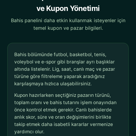
ve Kupon Yönetimi
Bahis panelini daha etkin kullanmak isteyenler için
temel kupon ve pazar bilgileri.
Bahis bölümünde futbol, basketbol, tenis,
voleybol ve e-spor gibi branşlar ayrı başlıklar
altında listelenir. Lig, saat, canlı maç ve pazar
türüne göre filtreleme yaparak aradığınız
karşılaşmaya hızlıca ulaşabilirsiniz.
Kupon hazırlarken seçtiğiniz pazarın türünü,
toplam oranı ve bahis tutarını işlem onayından
önce kontrol etmek gerekir. Canlı bahislerde
anlık skor, süre ve oran değişimlerini birlikte
takip etmek daha isabetli kararlar vermenize
yardımcı olur.