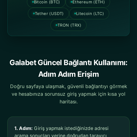
Bitcoin (BTC)
Ethereum (ETH)
Tether (USDT)
Litecoin (LTC)
TRON (TRX)
Galabet Güncel Bağlantı Kullanımı:
Adım Adım Erişim
Doğru sayfaya ulaşmak, güvenli bağlantıyı görmek
ve hesabınıza sorunsuz giriş yapmak için kısa yol
haritası.
1. Adım:
Giriş yapmak istediğinizde adresi
arama sonuçları yerine doğrudan tarayıcı