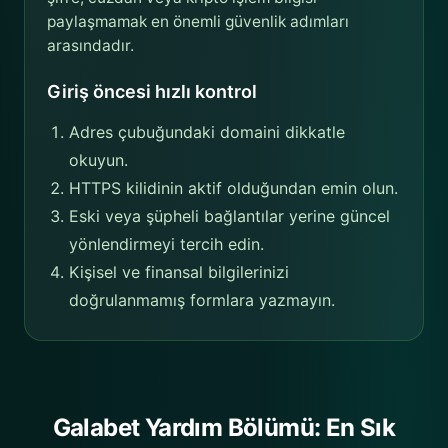
paylaşmamak en önemli güvenlik adımları
arasındadır.
Giriş öncesi hızlı kontrol
Adres çubuğundaki domaini dikkatle
okuyun.
HTTPS kilidinin aktif olduğundan emin olun.
Eski veya şüpheli bağlantılar yerine güncel
yönlendirmeyi tercih edin.
Kişisel ve finansal bilgilerinizi
doğrulanmamış formlara yazmayın.
Galabet Yardım Bölümü: En Sık