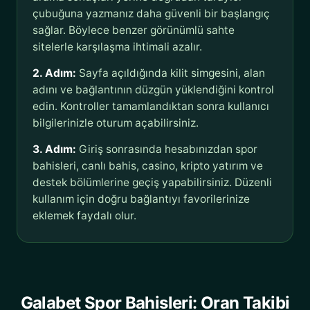
çubuğuna yazmanız daha güvenli bir başlangıç
sağlar. Böylece benzer görünümlü sahte
sitelerle karşılaşma ihtimali azalır.
2. Adım:
Sayfa açıldığında kilit simgesini, alan
adını ve bağlantının düzgün yüklendiğini kontrol
edin. Kontroller tamamlandıktan sonra kullanıcı
bilgilerinizle oturum açabilirsiniz.
3. Adım:
Giriş sonrasında hesabınızdan spor
bahisleri, canlı bahis, casino, kripto yatırım ve
destek bölümlerine geçiş yapabilirsiniz. Düzenli
kullanım için doğru bağlantıyı favorilerinize
eklemek faydalı olur.
Galabet Spor Bahisleri: Oran Takibi