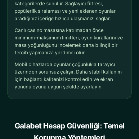
kategorilerde sunulur. Sağlayıcı filtresi,
popülerlik sıralaması ve yeni eklenen oyunlar
aradığınız içeriğe hızlıca ulaşmanızı sağlar.
Canlı casino masasına katılmadan önce
minimum-maksimum limitleri, oyun kurallarını ve
masa yoğunluğunu incelemek daha bilinçli bir
tercih yapmanıza yardımcı olur.
Mobil cihazlarda oyunlar çoğunlukla tarayıcı
üzerinden sorunsuz çalışır. Daha stabil kullanım
için bağlantı kalitenizi kontrol edin ve ekran
yönünü oyuna uygun şekilde ayarlayın.
Galabet Hesap Güvenliği: Temel
Korunma Yöntemleri