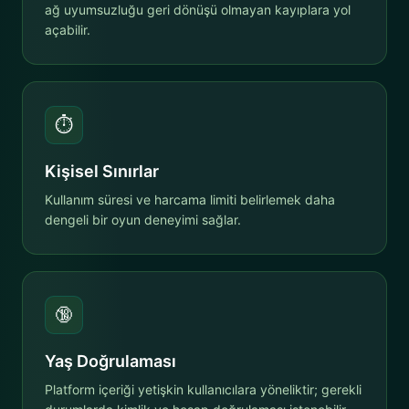
ağ uyumsuzluğu geri dönüşü olmayan kayıplara yol
açabilir.
⏱️
Kişisel Sınırlar
Kullanım süresi ve harcama limiti belirlemek daha
dengeli bir oyun deneyimi sağlar.
🔞
Yaş Doğrulaması
Platform içeriği yetişkin kullanıcılara yöneliktir; gerekli