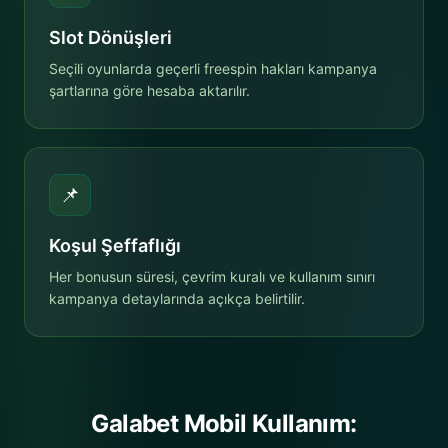
Slot Dönüşleri
Seçili oyunlarda geçerli freespin hakları kampanya
şartlarına göre hesaba aktarılır.
📌
Koşul Şeffaflığı
Her bonusun süresi, çevrim kuralı ve kullanım sınırı
kampanya detaylarında açıkça belirtilir.
Galabet Mobil Kullanım: