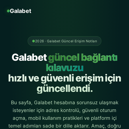
Galabet
●
2026 · Galabet Güncel Erişim Notları
Galabet
güncel bağlantı
kılavuzu
hızlı ve güvenli erişim için
güncellendi.
Bu sayfa, Galabet hesabına sorunsuz ulaşmak
isteyenler için adres kontrolü, güvenli oturum
açma, mobil kullanım pratikleri ve platform içi
temel adımları sade bir dille aktarır. Amaç, doğru