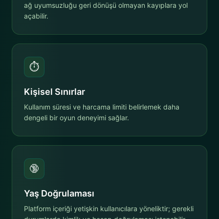
ağ uyumsuzluğu geri dönüşü olmayan kayıplara yol
açabilir.
⏱️
Kişisel Sınırlar
Kullanım süresi ve harcama limiti belirlemek daha
dengeli bir oyun deneyimi sağlar.
🔞
Yaş Doğrulaması
Platform içeriği yetişkin kullanıcılara yöneliktir; gerekli