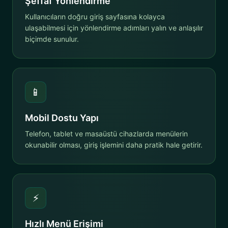
Şeffaf Yönlendirme
Kullanıcıların doğru giriş sayfasına kolayca
ulaşabilmesi için yönlendirme adımları yalın ve anlaşılır
biçimde sunulur.
📱
Mobil Dostu Yapı
Telefon, tablet ve masaüstü cihazlarda menülerin
okunabilir olması, giriş işlemini daha pratik hale getirir.
⚡
Hızlı Menü Erişimi