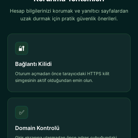
Hesap bilgilerinizi korumak ve yanıltıcı sayfalardan
uzak durmak için pratik güvenlik önerileri.
🔐
Bağlantı Kilidi
Oturum açmadan önce tarayıcıdaki HTTPS kilit
simgesinin aktif olduğundan emin olun.
✅
Domain Kontrolü
Giriş ekranına ulaşmadan önce adres çubuğundaki