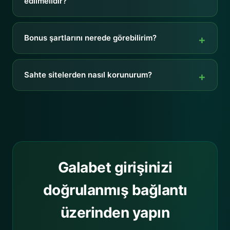
edilmelidir?
Bonus şartlarını nerede görebilirim?
Sahte sitelerden nasıl korunurum?
Galabet girişinizi
doğrulanmış bağlantı
üzerinden yapın