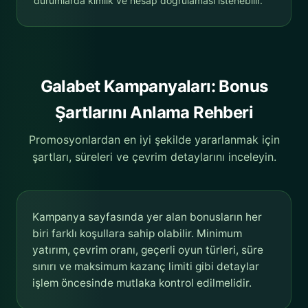
durumlarda kimlik ve hesap doğrulaması istenebilir.
Galabet Kampanyaları: Bonus
Şartlarını Anlama Rehberi
Promosyonlardan en iyi şekilde yararlanmak için
şartları, süreleri ve çevrim detaylarını inceleyin.
Kampanya sayfasında yer alan bonusların her
biri farklı koşullara sahip olabilir. Minimum
yatırım, çevrim oranı, geçerli oyun türleri, süre
sınırı ve maksimum kazanç limiti gibi detaylar
işlem öncesinde mutlaka kontrol edilmelidir.